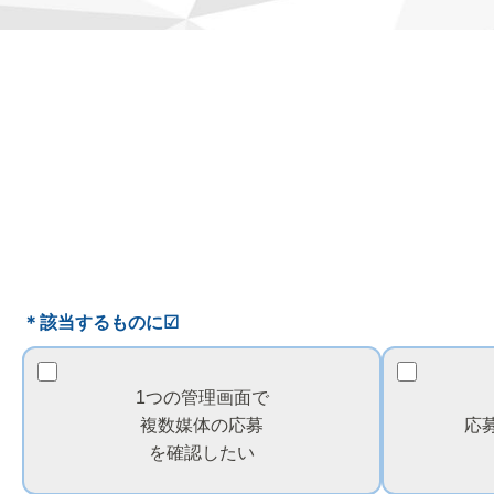
＊該当するものに☑
1つの管理画面で
複数媒体の応募
応
を
確認したい