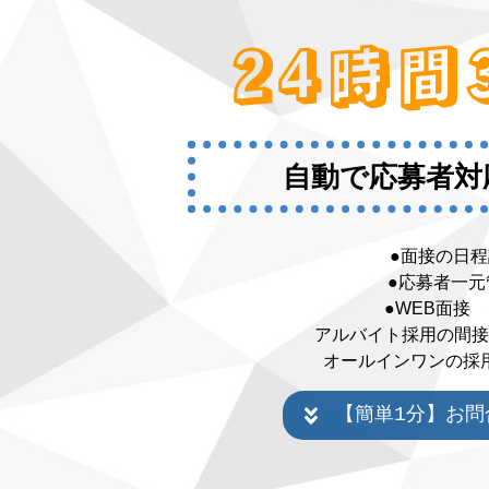
2
4
時
間
自動で応募者対
●面接の日程
●応募者一元
●WEB面接
アルバイト採用の間接
オールインワンの採
【簡単1分】お問