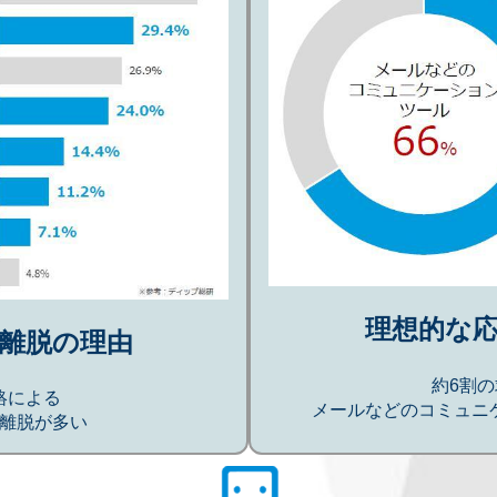
理想的な
離脱の理由
約6割
絡による
メールなどのコミュニ
離脱が多い