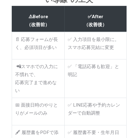
⚠️Before
✅After
（改善前）
（改善後）
📄 応募フォームが長
✅ 入力項目を最小限に。
く、必須項目が多い
スマホ応募完結に変更
📲
スマホでの入力に
✅ 「電話応募も歓迎」と
不慣れで、
明記
応募完了まで進めな
い
📅 面接日時のやりと
✅ LINE応募や予約カレン
りがメールのみ
ダーで自動調整
🖋 履歴書をPDFで添
✅ 履歴書不要・生年月日