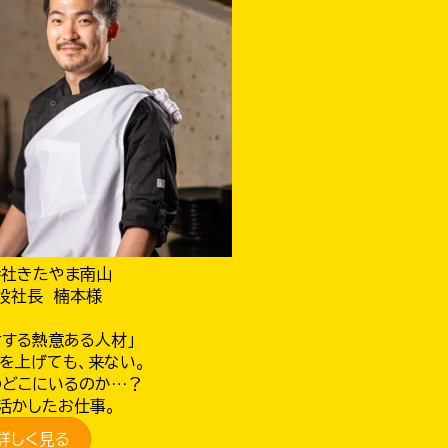
会社きたやま南山
役社長 楠本様
対する熱意ある人材」
を上げても、来ない。
のどこにいるのか…？
活かしたお仕事。
詳しく見る