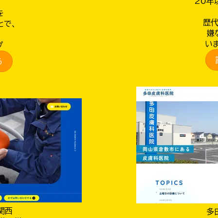
20年
を
歴
とで、
嫌
い
プ
る
立関西
多