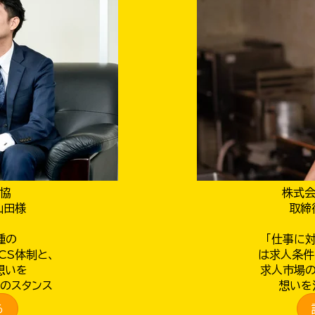
協
株式
山田様
取締
種の
「仕事に
CS体制と、
は求人条件
想いを
求人市場
のスタンス
想いを
る