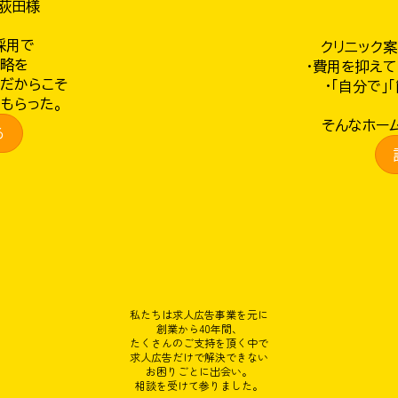
荻田様
採用で
クリニック
略を
・費用を抑え
だからこそ
・「自分で」
もらった。
そんなホー
る
私たちは求人広告事業を元に
創業から40年間、
たくさんのご支持を頂く中で
求人広告だけで解決できない
お困りごとに出会い。
相談を受けて参りました。