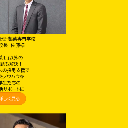
調理・製菓専門学校
校長 佐藤様
採用」以外の
課題も解決！
への採用支援で
たノウハウを
学生たちの
活サポートに
詳しく見る