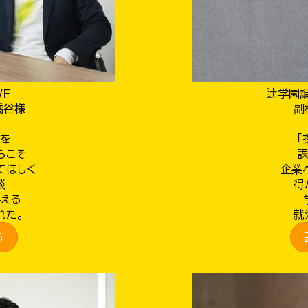
WF
辻学園
橋谷様
副
を
「
らこそ
てほしく
企業
談
得
与える
れた。
就
る