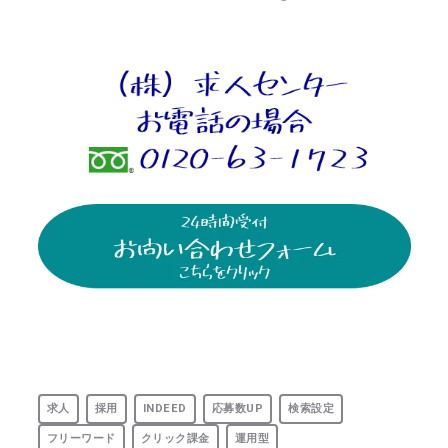
求人
採用
INDEED
応募数UP
検索設定
フリーワード
クリック課金
運用型